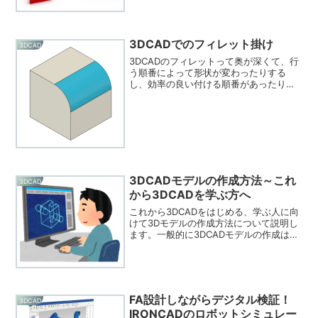
3DCADでのフィレット掛け
3DCAD
3DCADのフィレットって奥が深くて、行
う順番によって形状が変わったりする
し、効率の良い付ける順番があったりし
ますね。順番を間違えるとエラーでフィ
レットが出来なかったり。自動車のプレ
ス部品なんかは、1日中フィレットを付け
る3DCADオペレー...
3DCADモデルの作成方法～これ
3DCAD
から3DCADを学ぶ方へ
これから3DCADをはじめる、学ぶ人に向
けて3Dモデルの作成方法について説明し
ます。一般的に3DCADモデルの作成は、
スケッチ機能で2次元の輪郭（プロファイ
ル）を作成し、それをフィーチャー機能
で押し出したり、回転等させて3次元化
（立体化）し...
FA設計しながらデジタル検証！
3DCAD
IRONCADのロボットシミュレー