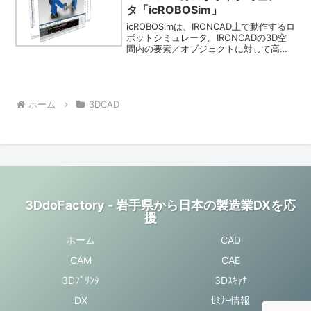
タ「icROBOSim」
icROBOSimは、IRONCAD上で動作するロ
ボットシミュレータ。IRONCADの3D空
間内の要素／オブジェクトに対して高精
度なデジタル検証が可能です。ロボット
のみならず周辺機器や装置内アクチュエ
ータの動作も検証できます。設計作業と
ロボ...
ホーム
3DCAD
3DdoFactory - 岩手県から日本の製造業DXを応
援
ホーム
CAD
CAM
CAE
3Dﾌﾟﾘﾝﾀ
3Dｽｷｬﾅ
DX
ｾﾐﾅｰ情報