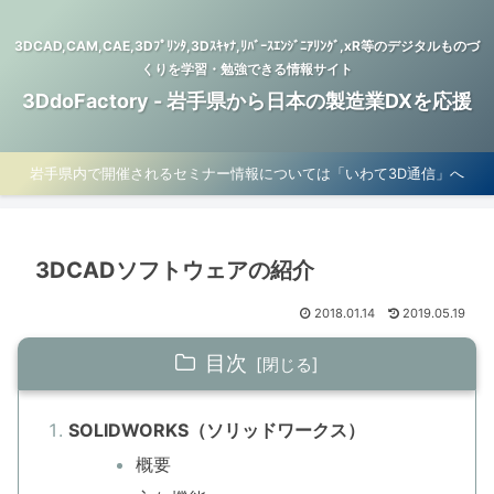
3DCAD,CAM,CAE,3Dﾌﾟﾘﾝﾀ,3Dｽｷｬﾅ,ﾘﾊﾞｰｽｴﾝｼﾞﾆｱﾘﾝｸﾞ,xR等のデジタルものづ
くりを学習・勉強できる情報サイト
3DdoFactory - 岩手県から日本の製造業DXを応援
岩手県内で開催されるセミナー情報については「いわて3D通信」へ
3DCADソフトウェアの紹介
2018.01.14
2019.05.19
目次
SOLIDWORKS（ソリッドワークス）
概要