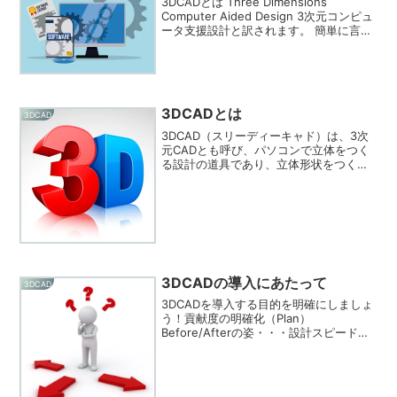
3DCADとは Three Dimensions
Computer Aided Design 3次元コンピュ
ータ支援設計と訳されます。 簡単に言う
と、パソコンで立体をつくる設計の道具
です。 干渉チェックや質量計算、組立検
証、図面化などが行え...
3DCADとは
3DCAD
3DCAD（スリーディーキャド）は、3次
元CADとも呼び、パソコンで立体をつく
る設計の道具であり、立体形状をつくる
ことを「モデリング」と言い、出来上が
った形状を「3Dモデル」、「3Dデータ」
等と呼びます。CAD=Computer Aided...
3DCADの導入にあたって
3DCAD
3DCADを導入する目的を明確にしましょ
う！貢献度の明確化（Plan）
Before/Afterの姿・・・設計スピード
UP、不具合・ミス減、品質UPなど 役割
を明確化（Do） 現在の業務プロセスの中
に、どのように組み込まれるのか誰の作
業が、...