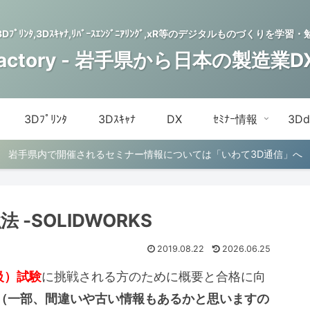
,3Dﾌﾟﾘﾝﾀ,3Dｽｷｬﾅ,ﾘﾊﾞｰｽｴﾝｼﾞﾆｱﾘﾝｸﾞ,xR等のデジタルものづくり
Factory - 岩手県から日本の製造業
3Dﾌﾟﾘﾝﾀ
3Dｽｷｬﾅ
DX
ｾﾐﾅｰ情報
3D
岩手県内で開催されるセミナー情報については「いわて3D通信」へ
-SOLIDWORKS
2019.08.22
2026.06.25
級）試験
に挑戦される方のために概要と合格に向
（一部、間違いや古い情報もあるかと思いますの