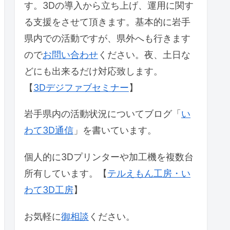
す。3Dの導入から立ち上げ、運用に関す
る支援をさせて頂きます。基本的に岩手
県内での活動ですが、県外へも行きます
ので
お問い合わせ
ください。夜、土日な
どにも出来るだけ対応致します。
【
3Dデジファブセミナー
】
岩手県内の活動状況についてブログ「
い
わて3D通信
」を書いています。
個人的に3Dプリンターや加工機を複数台
所有しています。【
テルえもん工房・い
わて3D工房
】
お気軽に
御相談
ください。