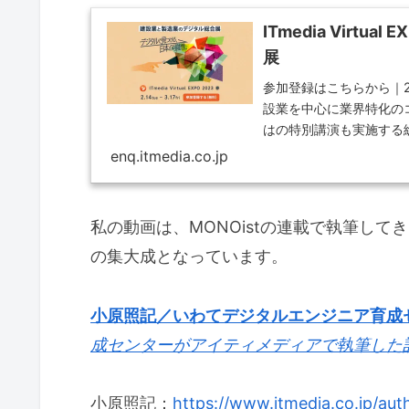
ITmedia Virtu
展
参加登録はこちらから｜20
設業を中心に業界特化の
はの特別講演も実施する
enq.itmedia.co.jp
私の動画は、MONOistの連載で執筆し
の集大成となっています。
小原照記／いわてデジタルエンジニア育成
成センターがアイティメディアで執筆した
小原照記：
https://www.itmedia.co.jp/aut