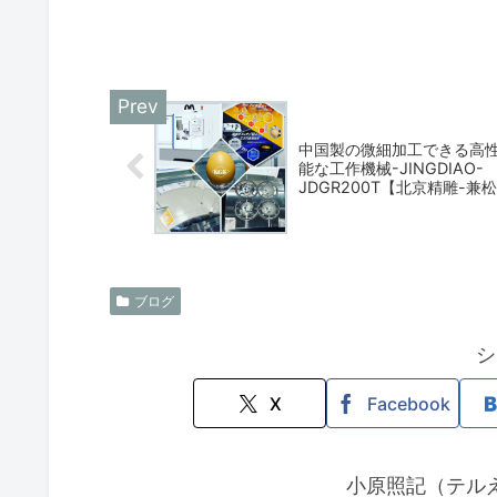
中国製の微細加工できる高
能な工作機械-JINGDIAO-
JDGR200T【北京精雕-兼松
KGK】
ブログ
シ
X
Facebook
小原照記（テル