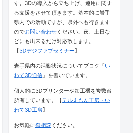
す。3Dの導入から立ち上げ、運用に関す
る支援をさせて頂きます。基本的に岩手
県内での活動ですが、県外へも行きます
ので
お問い合わせ
ください。夜、土日な
どにも出来るだけ対応致します。
【
3Dデジファブセミナー
】
岩手県内の活動状況についてブログ「
い
わて3D通信
」を書いています。
個人的に3Dプリンターや加工機を複数台
所有しています。【
テルえもん工房・い
わて3D工房
】
お気軽に
御相談
ください。