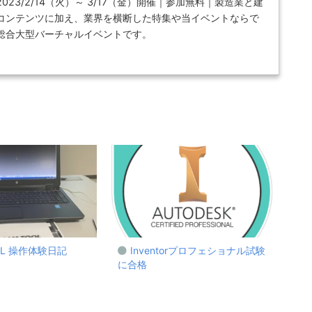
23/2/14（火）～ 3/17（金）開催｜参加無料｜製造業と建
コンテンツに加え、業界を横断した特集や当イベントならで
総合大型バーチャルイベントです。
OL 操作体験日記
Inventorプロフェショナル試験
に合格