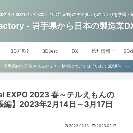
,3Dﾌﾟﾘﾝﾀ,3Dｽｷｬﾅ,ﾘﾊﾞｰｽｴﾝｼﾞﾆｱﾘﾝｸﾞ,xR等のデジタルものづくり
Factory - 岩手県から日本の製造業
3Dﾌﾟﾘﾝﾀ
3Dｽｷｬﾅ
DX
ｾﾐﾅｰ情報
3D
岩手県内で開催されるセミナー情報については「いわて3D通信」へ
rtual EXPO 2023 春～テルえもんの
編】2023年2月14日～3月17日
2023.02.13
2023.02.17