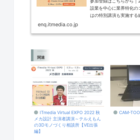
参加登録はこちらから｜20
設業を中心に業界特化の
はの特別講演も実施する
enq.itmedia.co.jp
関連
ITmedia Virtual EXPO 2022 秋
CAM-TO
メカ設計 主演者講演～テルえもん
の3Dモノづくり相談所【VE出張
編】