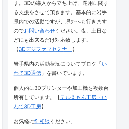
す。3Dの導入から立ち上げ、運用に関す
る支援をさせて頂きます。基本的に岩手
県内での活動ですが、県外へも行きます
ので
お問い合わせ
ください。夜、土日な
どにも出来るだけ対応致します。
【
3Dデジファブセミナー
】
岩手県内の活動状況についてブログ「
い
わて3D通信
」を書いています。
個人的に3Dプリンターや加工機を複数台
所有しています。【
テルえもん工房・い
わて3D工房
】
お気軽に
御相談
ください。