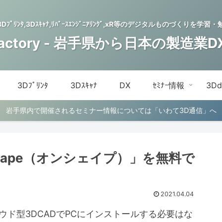
,3Dﾌﾟﾘﾝﾀ,3Dｽｷｬﾅ,ﾘﾊﾞｰｽｴﾝｼﾞﾆｱﾘﾝｸﾞ,xR等のデジタルものづくり
Factory - 岩手県から日本の製造業
3Dﾌﾟﾘﾝﾀ
3Dｽｷｬﾅ
DX
ｾﾐﾅｰ情報
3D
岩手県内で開催されるセミナー情報については「いわて3D通信」へ
hape（オンシェイプ）」を無料で
2021.04.04
ラウド型3DCADでPCにインストールする必要はな