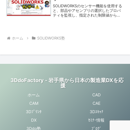
SOLIDWORKSのセンサー機能を使用する
と、部品やアセンブリの選択したプロパ
ティを監視し、指定された制限値から値
が外れると警告を表示できます。
ホーム
SOLIDWORKS塾
3DdoFactory - 岩手県から日本の製造業DXを応
援
ホーム
CAD
CAM
CAE
3Dﾌﾟﾘﾝﾀ
3Dｽｷｬﾅ
DX
ｾﾐﾅｰ情報
3Ddo塾
ﾌﾞﾛｸﾞ