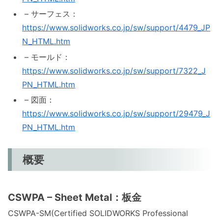
– サーフェス：
https://www.solidworks.co.jp/sw/support/4479_JP
N_HTML.htm
– モールド：
https://www.solidworks.co.jp/sw/support/7322_J
PN_HTML.htm
– 図面：
https://www.solidworks.co.jp/sw/support/29479_J
PN_HTML.htm
概要
CSWPA – Sheet Metal：板金
CSWPA-SM(Certified SOLIDWORKS Professional