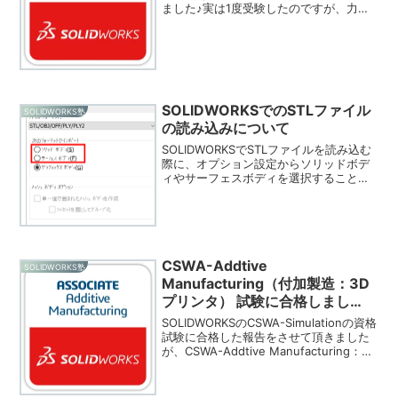
ました♪実は1度受験したのですが、力及
ばず不合格でして、今回は対策をきちん
ととり、満点とはいきませんでしたが、
無事に合格できました。SOLIDW...
SOLIDWORKSでのSTLファイル
SOLIDWORKS塾
の読み込みについて
SOLIDWORKSでSTLファイルを読み込む
際に、オプション設定からソリッドボデ
ィやサーフェスボディを選択すること
で、CADデータとして取り込み、穴をあ
けたり、組み合わせ（ブーリアン演算）
で加算、除去などが可能です。
CSWA-Addtive
SOLIDWORKS塾
Manufacturing（付加製造：3D
プリンタ） 試験に合格しまし
た！ SOLIDWORKS
SOLIDWORKSのCSWA-Simulationの資格
試験に合格した報告をさせて頂きました
が、CSWA-Addtive Manufacturing：付
加製造（3Dプリンタ）の資格試験にチャ
レンジして、こちらも何とか合格できま
した。試験前...