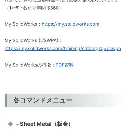
（1ﾕｰｻﾞｰあたり年間 $360）
My SolidWorks：
https://my.solidworks.com
My SolidWorks (CSWPA)：
https://my.solidworks.com/training/catalog?q=cswpa
My SolidWorksの特徴：
PDF資料
各コマンドメニュー
– Sheet Metal（板金）