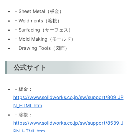
– Sheet Metal（板金）
– Weldments（溶接）
– Surfacing（サーフェス）
– Mold Making（モールド）
– Drawing Tools（図面）
公式サイト
– 板金：
https://www.solidworks.co.jp/sw/support/809_JP
N_HTML.htm
– 溶接：
https://www.solidworks.co.jp/sw/support/8539_J
PN_HTML.htm