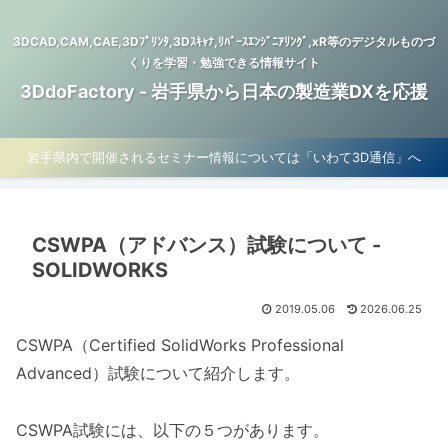
3DCAD,CAM,CAE,3Dﾌﾟﾘﾝﾀ,3Dｽｷｬﾅ,ﾘﾊﾞｰｽｴﾝｼﾞﾆｱﾘﾝｸﾞ,xR等のデジタルものづ
くりを学習・勉強できる情報サイト
3DdoFactory - 岩手県から日本の製造業DXを応援
岩手県内で開催されるセミナー情報については「いわて3D通信」へ
CSWPA（アドバンス）試験について -
SOLIDWORKS
2019.05.06
2026.06.25
CSWPA（Certified SolidWorks Professional
Advanced）試験について紹介します。
CSWPA試験には、以下の５つがあります。