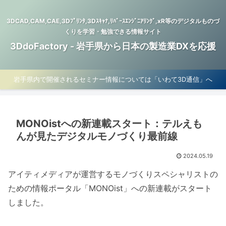
3DCAD,CAM,CAE,3Dﾌﾟﾘﾝﾀ,3Dｽｷｬﾅ,ﾘﾊﾞｰｽｴﾝｼﾞﾆｱﾘﾝｸﾞ,xR等のデジタルものづ
くりを学習・勉強できる情報サイト
3DdoFactory - 岩手県から日本の製造業DXを応援
岩手県内で開催されるセミナー情報については「いわて3D通信」へ
MONOistへの新連載スタート：テルえも
んが見たデジタルモノづくり最前線
2024.05.19
アイティメディアが運営するモノづくりスペシャリストの
ための情報ポータル「MONOist」への新連載がスタート
しました。