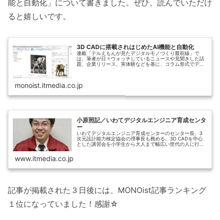
能と自動化」について書きました。ぜひ、読んでいただけ
ると嬉しいです。
3D CADに搭載されはじめたAI機能と自動化
連載「テルえもんが見たデジタルモノづくり最前線」で
は、筆者が日々ウォッチしているニュースや見聞きした話
題、企業リリース、実体験などを基に、コラム形式でデジ
タルモノづくりの魅力や可能性を発信していきます。連載
第1回のテーマは「3D CADに搭...
monoist.itmedia.co.jp
小原照記／いわてデジタルエンジニア育成センタ
ー
いわてデジタルエンジニア育成センターのセンター長、3
次元設計能力検定協会の理事長も務める。3D CADを中心
とした講習会を小学生から大人まで幅広い世代の人に行
い、3Dデータを活用できる人材を増やす活動をしている。
また企業の困り事に対し、デジ...
www.itmedia.co.jp
記事が掲載された３日後には、MONOist記事ランキング
１位になっていました！感謝☆