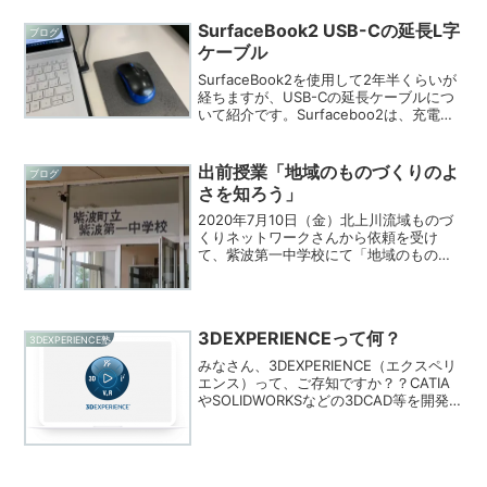
SurfaceBook2 USB-Cの延長L字
ブログ
ケーブル
SurfaceBook2を使用して2年半くらいが
経ちますが、USB-Cの延長ケーブルにつ
いて紹介です。Surfaceboo2は、充電す
る差し込み口の下にUSB-Cを挿すところ
があるのですが、L字型を使用すること
で、マウス操作の邪魔にならず、...
出前授業「地域のものづくりのよ
ブログ
さを知ろう」
2020年7月10日（金）北上川流域ものづ
くりネットワークさんから依頼を受け
て、紫波第一中学校にて「地域のものづ
くりの良さを知ろう！」というテーマで
出前授業をしてきました。2学年225名＋
教員10名と大人数！はじめは、きちんと
話しを聞いてく...
3DEXPERIENCEって何？
3DEXPERIENCE塾
みなさん、3DEXPERIENCE（エクスペリ
エンス）って、ご存知ですか？？CATIA
やSOLIDWORKSなどの3DCAD等を開発
提供しているダッソー・システムズ社の
次世代の共通プラットフォームです。
と、言われても、何それ？っていうのが
本...