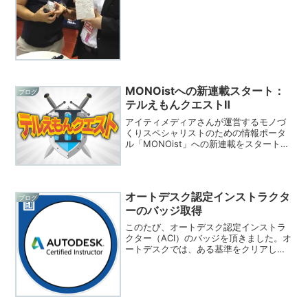
（DMS）のオートデスクのブースでトー
クショーに出させて頂きました。事前に
ホームページにも掲載当日は、こんなチ
ラシが配られていま...
MONOistへの新連載スタート：
ブログ
テルえもんクエストⅡ
アイティメディアさんが運営するモノづ
くりスペシャリストのための情報ポータ
ル「MONOist」への新連載をスタートし
ました。連載の名前は、テルえもんクエ
ストⅡⅡがあるということは、Ⅰもあるわけ
で、過去にVOSTさんが運営するCAD／
CAM／C...
オートデスク認定インストラクタ
ブログ
ーのバッジ取得
このたび、オートデスク認定インストラ
クター（ACI）のバッジを頂きました。オ
ートデスクでは、ある基準をクリアして
いるトレーニング提供機関をオートデス
ク認定トレーニングセンター（ATC）と
し、基本的なトレーニングの水準を保
ち、ある指導レベルの...