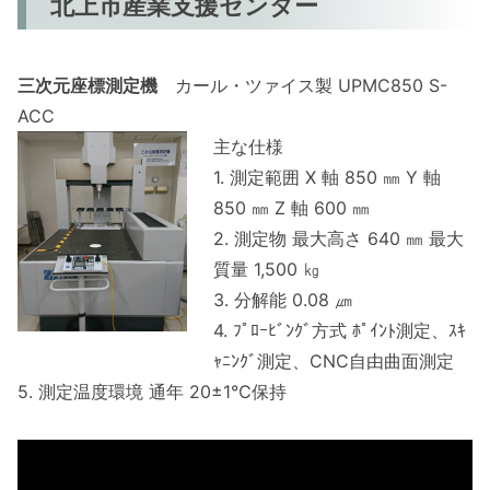
北上市産業支援センター
三次元座標測定機
カール・ツァイス製 UPMC850 S-
ACC
主な仕様
1. 測定範囲 X 軸 850 ㎜ Y 軸
850 ㎜ Z 軸 600 ㎜
2. 測定物 最大高さ 640 ㎜ 最大
質量 1,500 ㎏
3. 分解能 0.08 ㎛
4. ﾌﾟﾛｰﾋﾞﾝｸﾞ方式 ﾎﾟｲﾝﾄ測定、ｽｷ
ｬﾆﾝｸﾞ測定、CNC自由曲面測定
5. 測定温度環境 通年 20±1℃保持