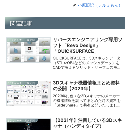
小原照記（テルえもん）
関連記事
リバースエンジニアリング専用ソ
3Dスキャナ・三次元測定機
フト「Revo Design」
「QUICKSURFACE」
QUICKSURFACEは、3Dスキャンデータ
（STLやOBJなどのメッシュデータ）を
CADで扱えるソリッド・サーフェスモデ
ルに変換するリバースエンジニアリング
専用ソフトウェアです。主に3Dスキャナ
ーで取得した形状を、後から設計変更や
3Dスキャナ機器情報まとめ資料
3Dスキャナ・三次元測定機
再利用...
の公開【2023年】
2023年に色々な3Dスキャナのメーカー
の機器情報を調べてまとめた時の資料を
「SlideShare」で共有公開いたしまし
た。少しでも皆様の参考になれば幸いで
す。
【2021年】注目している3Dスキ
3Dスキャナ・三次元測定機
ャナ（ハンディタイプ）