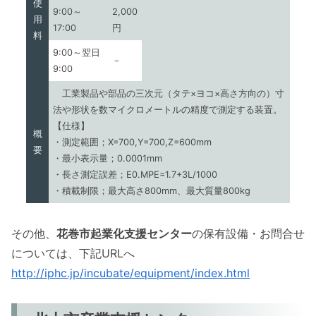
使
9:00～
2,000
用
17:00
円
料
9:00～翌日
－
9:00
工業製品や部品の三次元（タテ×ヨコ×高さ方向の）寸
法や形状を数マイクロメートルの精度で測定する装置。
【仕様】
概
・測定範囲；X=700,Y=700,Z=600mm
要
・最小表示量；0.0001mm
・長さ測定誤差；E0.MPE=1.7+3L/1000
・積載制限；最大高さ800mm、最大質量800kg
その他、
花巻市起業化支援センター
の保有設備・お問合せ
については、下記URLへ
http://iphc.jp/incubate/equipment/index.html