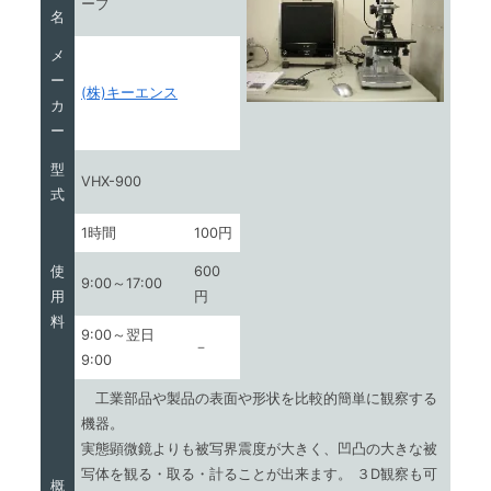
ープ
名
メ
ー
(株)キーエンス
カ
ー
型
VHX-900
式
1時間
100円
使
600
9:00～17:00
用
円
料
9:00～翌日
－
9:00
工業部品や製品の表面や形状を比較的簡単に観察する
機器。
実態顕微鏡よりも被写界震度が大きく、凹凸の大きな被
写体を観る・取る・計ることが出来ます。 ３D観察も可
概