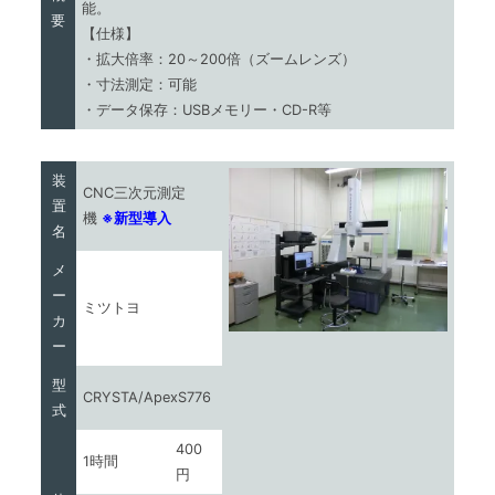
能。
要
【仕様】
・拡大倍率：20～200倍（ズームレンズ）
・寸法測定：可能
・データ保存：USBメモリー・CD-R等
装
CNC三次元測定
置
機
※新型導入
名
メ
ー
ミツトヨ
カ
ー
型
CRYSTA/ApexS776
式
400
1時間
円