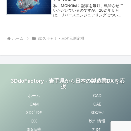
私、MONOistに記事を毎月、執筆させて
いただいているのですが、2021年５月
は、リバースエンジニアリングについて
書きました。実際の作業の流れから設計
におけるメリット、ソフトウェアの使い
分けや選定基準などを詳しく解説してい
ますので、ものづ...
ホーム
3Dスキャナ・三次元測定機
3DdoFactory - 岩手県から日本の製造業DXを応
援
ホーム
CAD
CAM
CAE
3Dﾌﾟﾘﾝﾀ
3Dｽｷｬﾅ
DX
ｾﾐﾅｰ情報
3Ddo塾
ﾌﾞﾛｸﾞ