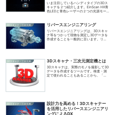
いま注目しているハンディタイプの3Dス
キャナを２つ紹介します。EinScan HX青
色LEDと青色レーザーの２つの光源モー
ドでスキャンができるハイブリッドのハ
ンディータイプの3Dスキャナです。青色
LEDでは、迅速に3Dスキャンが可能。1秒
リバースエンジニアリング
3Dスキャナ・三次元測定機
間...
リバースエンジニアリングは、3Dスキャ
ナ等をつかって現物を測定し3Dデータを
作成することを一般的に言います。リバ
ースエンジニアリング ソフトウェア主な
機能代表的なリバースエンジニアリング
ソフトウェア・spScan・Geomagic
Des...
3Dスキャナ・三次元測定機とは
3Dスキャナ・三次元測定機
3Dスキャナは、実際のモノを撮影して3D
データを作成するツールです。検査・測
定で使われることもあることから、「非
接触三次元測定機」とも呼ばれます。一
般的に撮影したデータは、点の集まり=点
群データになります。活用方法として、
その点群データと設...
設計力を高める！3Dスキャナー
3Dスキャナ・三次元測定機
を活用したリバースエンジニアリ
ングによるDX