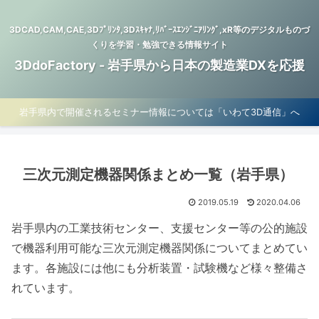
3DCAD,CAM,CAE,3Dﾌﾟﾘﾝﾀ,3Dｽｷｬﾅ,ﾘﾊﾞｰｽｴﾝｼﾞﾆｱﾘﾝｸﾞ,xR等のデジタルものづ
くりを学習・勉強できる情報サイト
3DdoFactory - 岩手県から日本の製造業DXを応援
岩手県内で開催されるセミナー情報については「いわて3D通信」へ
三次元測定機器関係まとめ一覧（岩手県）
2019.05.19
2020.04.06
岩手県内の工業技術センター、支援センター等の公的施設
で機器利用可能な三次元測定機器関係についてまとめてい
ます。各施設には他にも分析装置・試験機など様々整備さ
れています。