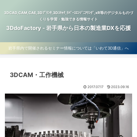
3DCAD,CAM,CAE,3Dﾌﾟﾘﾝﾀ,3Dｽｷｬﾅ,ﾘﾊﾞｰｽｴﾝｼﾞﾆｱﾘﾝｸﾞ,xR等のデジタルものづ
くりを学習・勉強できる情報サイト
3DdoFactory - 岩手県から日本の製造業DXを応援
岩手県内で開催されるセミナー情報については「いわて3D通信」へ
3DCAM・工作機械
2017.07.17
2023.09.16