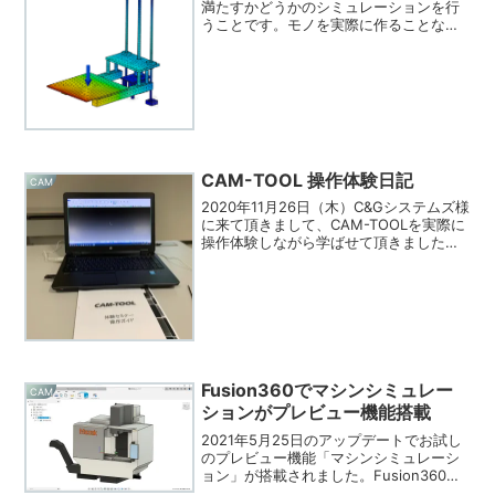
満たすかどうかのシミュレーションを行
うことです。モノを実際に作ることな
く、事前に機能の検証を行うことができ
ます。CAE = Computer Aided
Engineering：解析・シミュレーション
C...
CAM-TOOL 操作体験日記
CAM
2020年11月26日（木）C&Gシステムズ様
に来て頂きまして、CAM-TOOLを実際に
操作体験しながら学ばせて頂きました。
CAM-TOOLの特徴として、一般的な
CAMがポリゴンデータで演算処理してい
るのに対して、サーフェスで演算処理す
るた...
Fusion360でマシンシミュレー
CAM
ションがプレビュー機能搭載
2021年5月25日のアップデートでお試し
のプレビュー機能「マシンシミュレーシ
ョン」が搭載されました。Fusion360の
進化が凄いですね！！！設定方法など