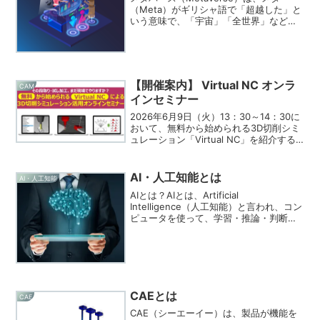
（Meta）がギリシャ語で「超越した」と
いう意味で、「宇宙」「全世界」などの
意味を持つユニバース（Universe）と組
み合わせた造語です。これまでの常識を
超越した世界を、仮想デジタル空間で実
現するた...
【開催案内】 Virtual NC オンラ
CAM
インセミナー
2026年6月9日（火）13：30～14：30に
おいて、無料から始められる3D切削シミ
ュレーション「Virtual NC」を紹介する
オンラインセミナーを開催します。近
年、製造業では生産性向上や品質安定化
を目的に、加工前のデジタル検証の重要
AI・人工知能とは
AI・人工知能
性...
AIとは？AIとは、Artificial
Intelligence（人工知能）と言われ、コン
ピュータを使って、学習・推論・判断な
ど人間の知能のはたらきを人工的に実現
したもの。と定義されています。AIにも
様々な種類があり、「強いAI」、「弱
い...
CAEとは
CAE
CAE（シーエーイー）は、製品が機能を