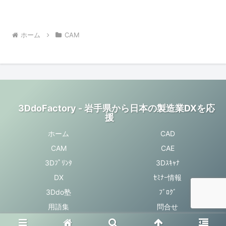
は、こちらの動画を参考にしてくださ
い。詳しくは、動画を見ていただければ
と思いますが、...
ホーム
CAM
3DdoFactory - 岩手県から日本の製造業DXを応
援
ホーム
CAD
CAM
CAE
3Dﾌﾟﾘﾝﾀ
3Dｽｷｬﾅ
DX
ｾﾐﾅｰ情報
3Ddo塾
ﾌﾞﾛｸﾞ
用語集
問合せ
© 2017-2026 3DdoFactory - 岩手県から日本の製造業DXを応援.