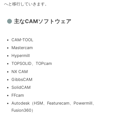
へと移行していきます。
主なCAMソフトウェア
CAM-TOOL
Mastercam
Hypermill
TOPSOLID、TOPcam
NX CAM
GibbsCAM
SolidCAM
FFcam
Autodesk（HSM、Featurecam、Powermill、
Fusion360）