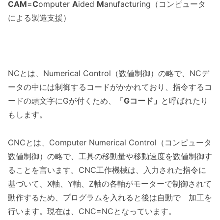
CAM
=
C
omputer
A
ided
M
anufacturing（コンピュータ
による製造支援）
NCとは、Numerical Control（数値制御）の略で、NCデ
ータの中には制御するコードがかかれており、指令するコ
ードの頭文字にGが付くため、「
G
コード」
と呼ばれたり
もします。
CNCとは、Computer Numerical Control（コンピュータ
数値制御）の略で、工具の移動量や移動速度を数値制御す
ることを言います。CNC工作機械は、入力された指令に
基づいて、X軸、Y軸、Z軸の各軸がモーターで制御されて
動作するため、プログラムを入れると後は自動で 加工を
行います。現在は、CNC=NCとなっています。