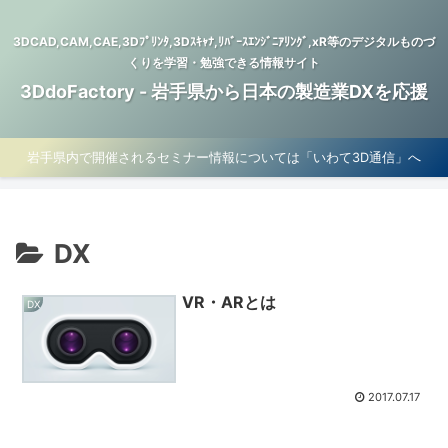
3DCAD,CAM,CAE,3Dﾌﾟﾘﾝﾀ,3Dｽｷｬﾅ,ﾘﾊﾞｰｽｴﾝｼﾞﾆｱﾘﾝｸﾞ,xR等のデジタルものづ
くりを学習・勉強できる情報サイト
3DdoFactory - 岩手県から日本の製造業DXを応援
岩手県内で開催されるセミナー情報については「いわて3D通信」へ
DX
VR・ARとは
DX
2017.07.17