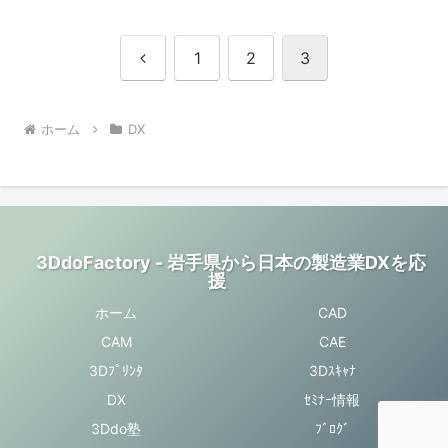
前
1
2
3
へ
ホーム
DX
3DdoFactory - 岩手県から日本の製造業DXを応
援
ホーム
CAD
CAM
CAE
3Dﾌﾟﾘﾝﾀ
3Dｽｷｬﾅ
DX
ｾﾐﾅｰ情報
3Ddo塾
ﾌﾞﾛｸﾞ