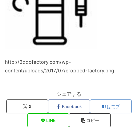
http://3ddofactory.com/wp-
content/uploads/2017/07/cropped-factory.png
シェアする
X
Facebook
はてブ
LINE
コピー