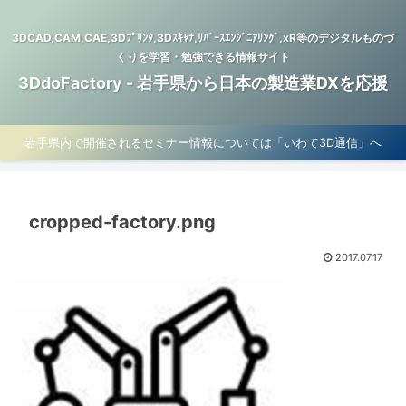
3DCAD,CAM,CAE,3Dﾌﾟﾘﾝﾀ,3Dｽｷｬﾅ,ﾘﾊﾞｰｽｴﾝｼﾞﾆｱﾘﾝｸﾞ,xR等のデジタルものづ
くりを学習・勉強できる情報サイト
3DdoFactory - 岩手県から日本の製造業DXを応援
岩手県内で開催されるセミナー情報については「いわて3D通信」へ
cropped-factory.png
2017.07.17